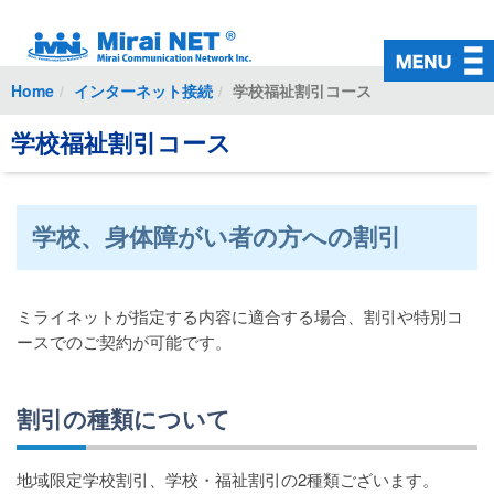
初めての方
ご加入中の方
Home
インターネット接続
学校福祉割引コース
インターネット接続
学校福祉割引コース
対応回線
有料オプション
学校、身体障がい者の方への割引
料金・お支払い
よくある質問
ミライネットが指定する内容に適合する場合、割引や特別コ
ースでのご契約が可能です。
お問い合わせ
入会お申込み
割引の種類について
会員ページ
地域限定学校割引、学校・福祉割引の2種類ございます。