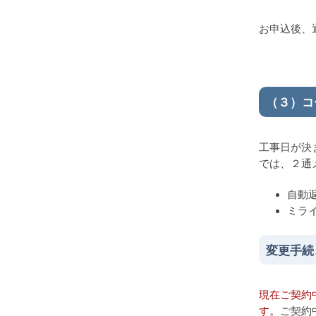
お申込後、
（３）コ
工事日が決
では、２通
自動
ミラ
変更手続
現在ご契約
す。
ご契約