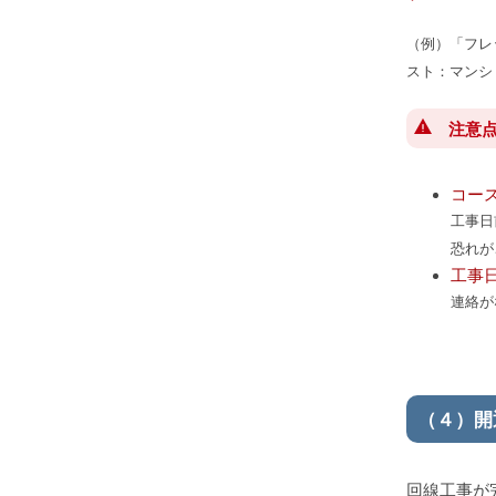
（例）「フレ
スト：マンシ
注意
コー
工事日
恐れが
工事
連絡が
（４）開
回線工事が