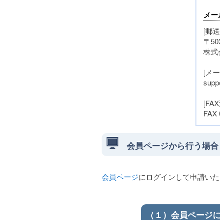
メー
[郵送
〒50
株式
[メ
suppo
[FA
FAX 
会員ページから行う場合
会員ページ
にログインして申請いた
（１）会員ページ