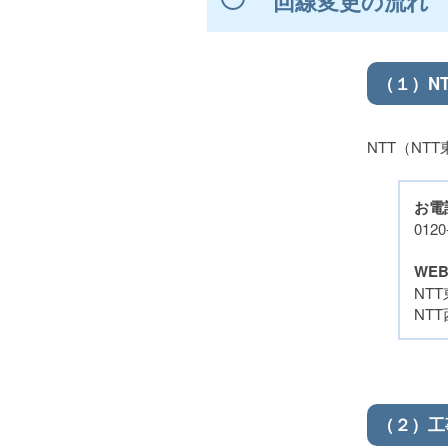
回線変更の流れ
（１）N
NTT（NT
お電
012
WE
NT
NT
（２）工